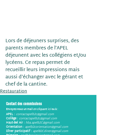
Lors de déjeuners surprises, des 
parents membres de l’APEL 
déjeunent avec les collégiens et/ou 
lycéens. Ce repas permet de 
recueillir leurs impressions mais 
aussi d’échanger avec le gérant et 
chef de la cantine.
Restauration
Contact des commissions
Envoyez-nous un mail
en cliquant ici
ou à :
APEL :
contactapelb2c@gmail.com
Collège :
contactapelb2c@gmail.com
Haut-Bel Air :
hba.apelb2C@gmail.com
Orientation :
apelb2corientation@gmail.com
Dîner participatif :
apelB2Cdiner@gmail.com