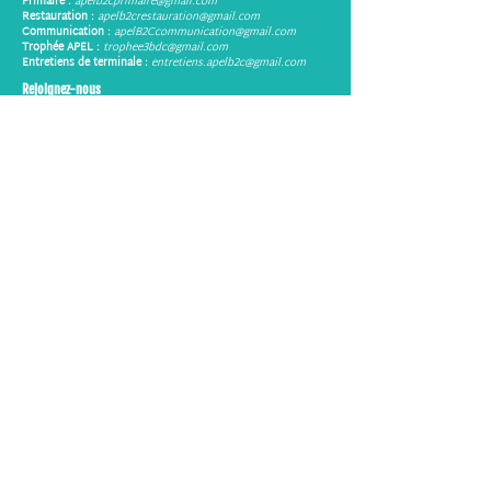
Primaire :
apelb2cprimaire@gmail.com
Restauration :
apelb2crestauration@gmail.com
Communication :
apelB2Ccommunication@gmail.com
Trophée APEL :
trophee3bdc@gmail.com
Entretiens de terminale :
entretiens.apelb2c@gmail.com
Rejoignez-nous
Faites votre demande
en cliquant ici
Contacts utiles
Harcèlement :
3018.fr
Enfant en danger :
119
Écoute Parents :
01 46 90 09 60
APEL 78
Tél :
06 36 07 81 00
E-mail :
apel78@yvelines.apel.fr
Site Web de Blanche de
Castille
Politique de confidentialité
Mentions légales
Code de conduite de l'espace "Bon Plans entre Parents"
© 2024 APEL Blanche de Castille.
Propulsé et sécurisé par KeyWebin