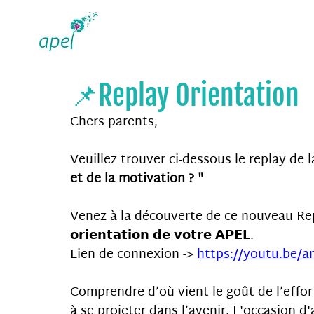
📌Replay Orientation
Chers parents,
Veuillez trouver ci-dessous le replay de l
et de la motivation ? "
Venez à la découverte de ce nouveau Replay
𝗼𝗿𝗶𝗲𝗻𝘁𝗮𝘁𝗶𝗼𝗻 𝗱𝗲 𝘃𝗼𝘁𝗿𝗲 𝗔𝗣𝗘𝗟. 
Lien de connexion -> 
https://youtu.be
Comprendre d’où vient le goût de l’effort
à se projeter dans l’avenir. L'occasion d'a