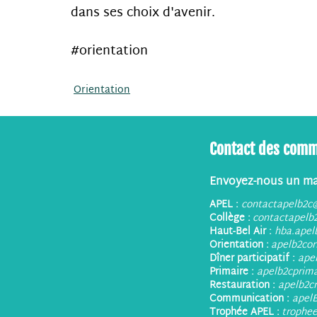
dans ses choix d'avenir.
#orientation
Orientation
Contact des comm
Envoyez-nous un ma
APEL :
contactapelb2c
Collège :
contactapelb
Haut-Bel Air :
hba.ape
Orientation :
apelb2co
Dîner participatif :
ape
Primaire :
apelb2cprim
Restauration :
apelb2c
Communication :
apel
Trophée APEL :
trophe