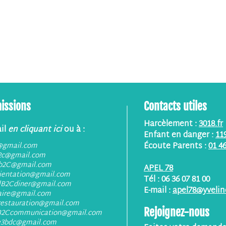
issions
Contacts utiles
Harcèlement :
3018.fr
il
en cliquant ici
ou à :
Enfant en danger :
11
Écoute Parents :
01 46
@gmail.com
2c@gmail.com
lb2C@gmail.com
APEL 78
rientation@gmail.com
Tél : 06 36 07 81 00
lB2Cdiner@gmail.com
E-mail :
apel78@yveline
aire@gmail.com
restauration@gmail.com
Rejoignez-nous
B2Ccommunication@gmail.com
e3bdc@gmail.com