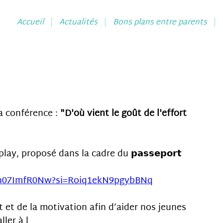
Accueil
Actualités
Bons plans entre parents
a conférence : 
"D'où vient le goût de l'effort 
, proposé dans la cadre du 𝗽𝗮𝘀𝘀𝗲𝗽𝗼𝗿𝘁 
/an07ImfR0Nw?si=Roiq1ekN9pgybBNq
 et de la motivation afin d’aider nos jeunes 
ller à l